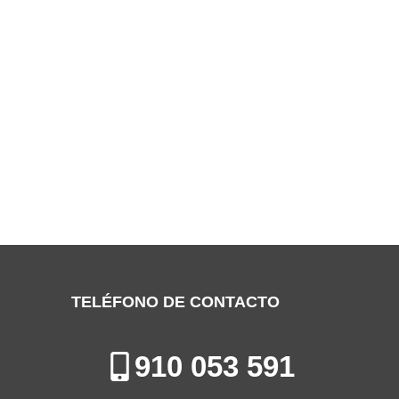
SERVICIO TÉCNICO REPARACIÓN
MULTIMARCA VAILLANT COLMENAR
VIEJO
Especialistas en la Reparación, Mantenimiento e Instalación de
Calderas en Colmenar Viejo
TELÉFONO DE CONTACTO
910 053 591