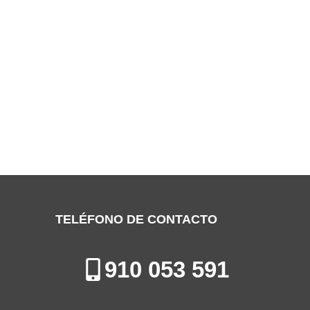
SERVICIO TÉCNICO YORK COLMENAR
VIEJO
Especialistas en la Reparación, Mantenimiento e Instalación de
Calderas en Colmenar Viejo
TELÉFONO DE CONTACTO
910 053 591